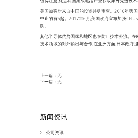
值得注意的是,我国集成电路产业获取海外先进技
美国加强对来自中国的投资并购审查。2016年我国在
中止的有5起。2017年6月,美国政府宣布加强CF
购。
其他半导体优势国家和地区也在防止技术外流。在欧
技术领域的对外输出与合作;在亚洲方面,日本政府
上一篇：无
下一篇：无
新闻资讯
公司资讯