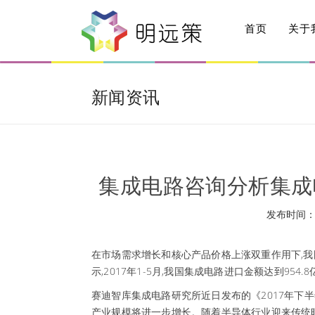
首页
关于
新闻资讯
集成电路咨询分析集成
发布时间： 2
在市场需求增长和核心产品价格上涨双重作用下,
示,2017年1-5月,我国集成电路进口金额达到954.8亿
赛迪智库集成电路研究所近日发布的《2017年下
产业规模将进一步增长。随着半导体行业迎来传统