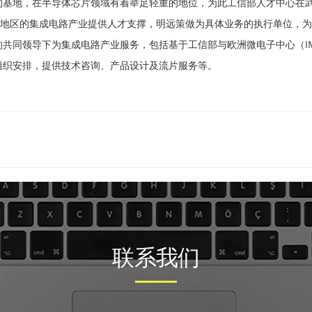
的基地，在半导体芯片领域有着举足轻重的地位，为此工信部人才中心在
中地区的集成电路产业提供人才支撑，明远策做为具体业务的执行单位，
共同领导下为集成电路产业服务，包括基于工信部与欧洲微电子中心（IM
组织安排，提供技术咨询、产品设计及流片服务等。
联系我们